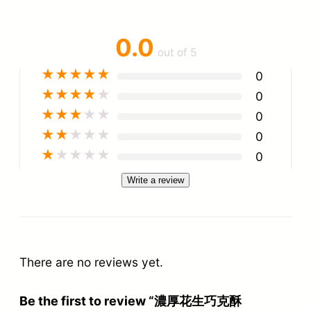
0.0
out of 5
★
★
★
★
★
0
★
★
★
★
★
0
★
★
★
★
★
0
★
★
★
★
★
0
★
★
★
★
★
0
Write a review
There are no reviews yet.
Be the first to review “濃厚花生巧克酥