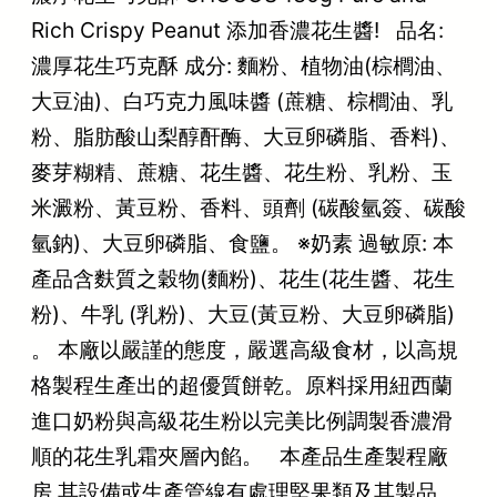
Rich Crispy Peanut 添加香濃花生醬! 品名:
濃厚花生巧克酥 成分: 麵粉、植物油(棕櫚油、
大豆油)、白巧克力風味醬 (蔗糖、棕櫚油、乳
粉、脂肪酸山梨醇酐酶、大豆卵磷脂、香料)、
麥芽糊精、蔗糖、花生醬、花生粉、乳粉、玉
米澱粉、黃豆粉、香料、頭劑 (碳酸氫簽、碳酸
氫鈉)、大豆卵磷脂、食鹽。 ※奶素 過敏原: 本
產品含麩質之穀物(麵粉)、花生(花生醬、花生
粉)、牛乳 (乳粉)、大豆(黃豆粉、大豆卵磷脂)
。 本廠以嚴謹的態度，嚴選高級食材，以高規
格製程生產出的超優質餅乾。原料採用紐西蘭
進口奶粉與高級花生粉以完美比例調製香濃滑
順的花生乳霜夾層內餡。 本產品生產製程廠
房,其設備或生產管線有處理堅果類及其製品。