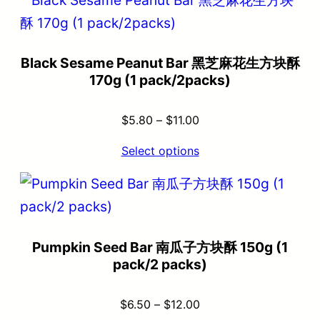
Black Sesame Peanut Bar 黑芝麻花生方块酥
170g (1 pack/2packs)
$
5.80
–
$
11.00
Select options
Pumpkin Seed Bar 南瓜子方块酥 150g (1
pack/2 packs)
$
6.50
–
$
12.00