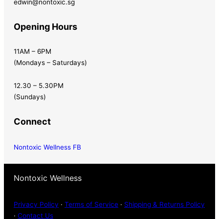
edwin@nontoxic.sg
Opening Hours
11AM – 6PM
(Mondays – Saturdays)
12.30 – 5.30PM
(Sundays)
Connect
Nontoxic Wellness FB
Nontoxic Wellness
Privacy Policy
·
Terms of Service
·
Shipping & Returns Policy
·
Contact Us