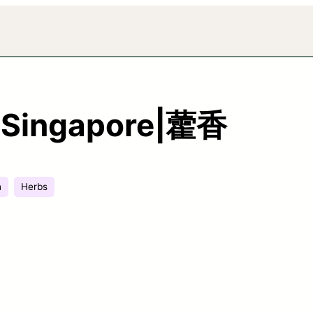
n Singapore|藿香
h
Herbs